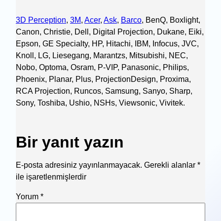
3D Perception
,
3M
,
Acer
,
Ask
,
Barco
, BenQ, Boxlight,
Canon, Christie, Dell, Digital Projection, Dukane, Eiki,
Epson, GE Specialty, HP, Hitachi, IBM, Infocus, JVC,
Knoll, LG, Liesegang, Marantzs, Mitsubishi, NEC,
Nobo, Optoma, Osram, P-VIP, Panasonic, Philips,
Phoenix, Planar, Plus, ProjectionDesign, Proxima,
RCA Projection, Runcos, Samsung, Sanyo, Sharp,
Sony, Toshiba, Ushio, NSHs, Viewsonic, Vivitek.
Bir yanıt yazın
E-posta adresiniz yayınlanmayacak.
Gerekli alanlar
*
ile işaretlenmişlerdir
Yorum
*