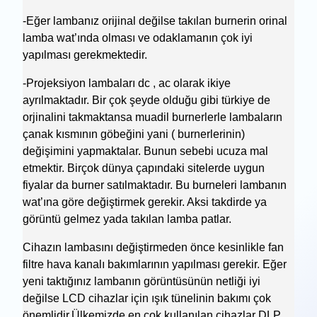
-Eğer lambanız orijinal değilse takılan burnerin orinal
lamba wat’ında olması ve odaklamanın çok iyi
yapılması gerekmektedir.
-Projeksiyon lambaları dc , ac olarak ikiye
ayrılmaktadır. Bir çok şeyde olduğu gibi türkiye de
orjinalini takmaktansa muadil burnerlerle lambaların
çanak kısmının göbeğini yani ( burnerlerinin)
değişimini yapmaktalar. Bunun sebebi ucuza mal
etmektir. Birçok dünya çapındaki sitelerde uygun
fiyalar da burner satılmaktadır. Bu burneleri lambanın
wat’ına göre değiştirmek gerekir. Aksi takdirde ya
görüntü gelmez yada takılan lamba patlar.
Cihazın lambasını değiştirmeden önce kesinlikle fan
filtre hava kanalı bakımlarının yapılması gerekir. Eğer
yeni taktığınız lambanın görüntüsünün netliği iyi
değilse LCD cihazlar için ışık tünelinin bakımı çok
önemlidir.Ülkemizde en çok kullanılan cihazlar DLP,