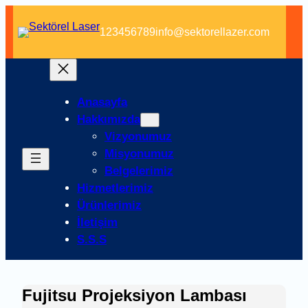
İçeriğe
geç
123456789
info@sektorellazer.com
Anasayfa
Hakkımızda
Vizyonumuz
Misyonumuz
Belgelerimiz
Hizmetlerimiz
Ürünlerimiz
İletişim
S.S.S
Fujitsu Projeksiyon Lambası