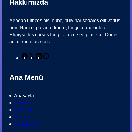
Hakkımızda
Aenean ultrices nisl nunc, pulvinar sodales elit varius
non. Nam et pulvinar libero, fringilla auctor leo.
Phaiysellus cursus fringilla arcu sed placerat. Donec
actac rhoncus risus.
F
X
L
I
a
i
n
c
n
s
Ana Menü
e
k
t
b
e
a
o
d
g
Anasayfa
o
I
r
Services
k
n
a
About Us
m
Features
Contact US