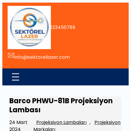
İçeriğe
geç
123456789
info@sektorellazer.com
Barco PHWU-81B Projeksiyon
Lambası
24 Mart
Projeksiyon Lambaları
, 
Projeksiyon
2024
Markaları