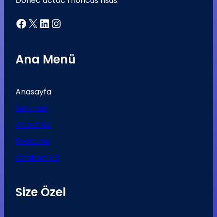
Donec actac rhoncus risus.
Facebook
X
LinkedIn
Instagram
Ana Menü
Anasayfa
Services
About Us
Features
Contact US
Size Özel