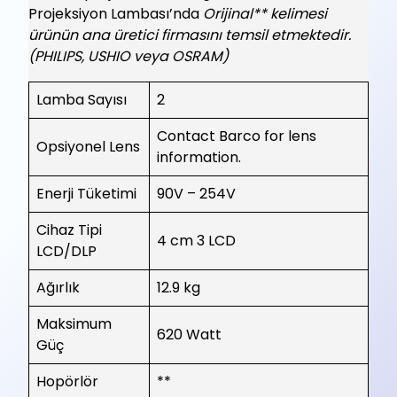
Projeksiyon Lambası’nda
Orijinal** kelimesi
ürünün ana üretici firmasını temsil etmektedir.
(PHILIPS, USHIO veya OSRAM)
Lamba Sayısı
2
Contact Barco for lens
Opsiyonel Lens
information.
Enerji Tüketimi
90V – 254V
Cihaz Tipi
4 cm 3 LCD
LCD/DLP
Ağırlık
12.9 kg
Maksimum
620 Watt
Güç
Hopörlör
**