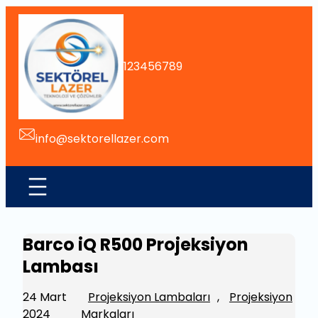
İçeriğe
geç
123456789
info@sektorellazer.com
Barco iQ R500 Projeksiyon
Lambası
24 Mart
Projeksiyon Lambaları
, 
Projeksiyon
2024
Markaları