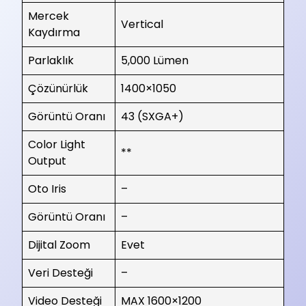
Mercek
Vertical
Kaydırma
Parlaklık
5,000 Lümen
Çözünürlük
1400×1050
Görüntü Oranı
43 (SXGA+)
Color Light
**
Output
Oto Iris
–
Görüntü Oranı
–
Dijital Zoom
Evet
Veri Desteği
–
Video Desteği
MAX 1600×1200