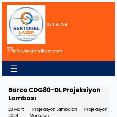
İçeriğe
geç
123456789
info@sektorellazer.com
Barco CDG80-DL Projeksiyon
Lambası
23 Mart
Projeksiyon Lambaları
, 
Projeksiyon
2024
Markaları