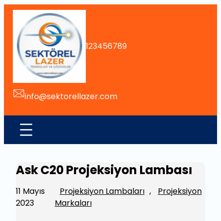
İçeriğe
geç
123456789
info@sektorellazer.com
Ask C20 Projeksiyon Lambası
11 Mayıs
Projeksiyon Lambaları
, 
Projeksiyon
2023
Markaları