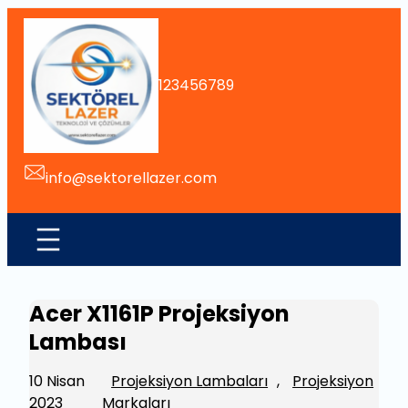
İçeriğe
geç
123456789
info@sektorellazer.com
Acer X1161P Projeksiyon
Lambası
10 Nisan
Projeksiyon Lambaları
, 
Projeksiyon
2023
Markaları