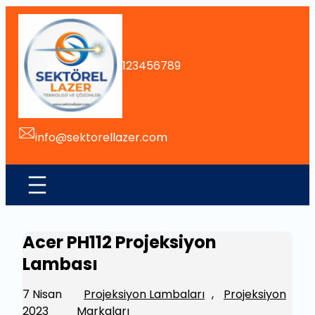
İçeriğe
geç
123456789
info@sektorellazer.com
Acer PH112 Projeksiyon
Lambası
7 Nisan
Projeksiyon Lambaları
, 
Projeksiyon
2023
Markaları