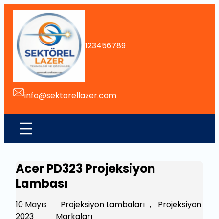
İçeriğe
geç
123456789
info@sektorellazer.com
Acer PD323 Projeksiyon
Lambası
10 Mayıs
Projeksiyon Lambaları
, 
Projeksiyon
2023
Markaları