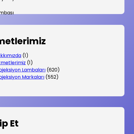
metlerimiz
kkımızda
(1)
zmetlerimiz
(1)
ojeksiyon Lambaları
(620)
ojeksiyon Markaları
(552)
ip Et