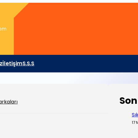
com
z
İletişim
S.S.S
Son
arkaları
Sı
17 