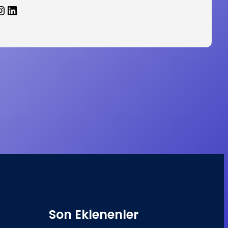
agram
LinkedIn
Son Eklenenler