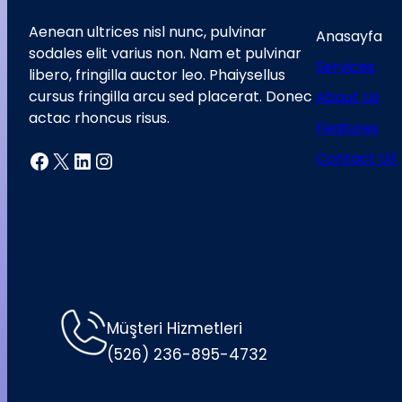
Aenean ultrices nisl nunc, pulvinar
Anasayfa
sodales elit varius non. Nam et pulvinar
Services
libero, fringilla auctor leo. Phaiysellus
cursus fringilla arcu sed placerat. Donec
About Us
actac rhoncus risus.
Features
Facebook
X
LinkedIn
Instagram
Contact US
Müşteri Hizmetleri
(526) 236-895-4732