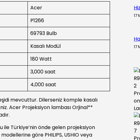
Acer
Hi
17 
P1266
69793 Bulb
Ha
Kasalı Modül
17 
180 Watt
3,000 saat
4,000 saat
çeşidi mevcuttur. Dilerseniz komple kasalı
iniz. Acer Projeksiyon lambası Orjinal**
adır.
 ile Türkiye’nin önde gelen projeksiyon
e modellerine göre PHILIPS, USHIO veya