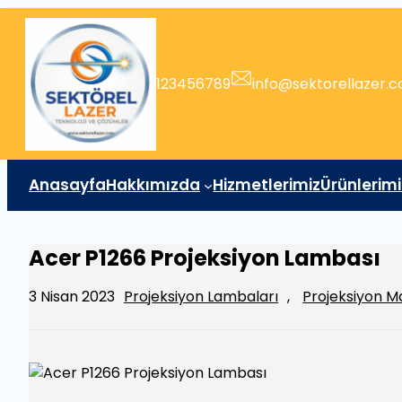
İçeriğe
geç
123456789
info@sektorellazer.
Anasayfa
Hakkımızda
Hizmetlerimiz
Ürünlerimi
Acer P1266 Projeksiyon Lambası
3 Nisan 2023
Projeksiyon Lambaları
, 
Projeksiyon M