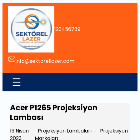
İçeriğe
geç
123456789
info@sektorellazer.com
Acer P1265 Projeksiyon
Lambası
13 Nisan
Projeksiyon Lambaları
, 
Projeksiyon
2023
Markaları