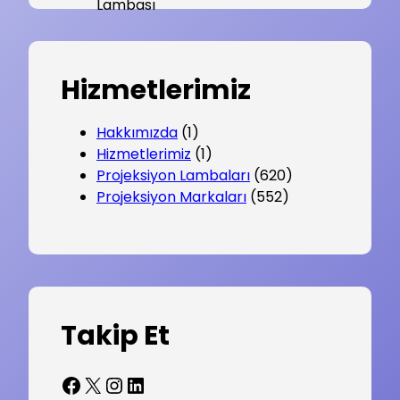
Hizmetlerimiz
Hakkımızda
(1)
Hizmetlerimiz
(1)
Projeksiyon Lambaları
(620)
Projeksiyon Markaları
(552)
Takip Et
Facebook
X
Instagram
LinkedIn