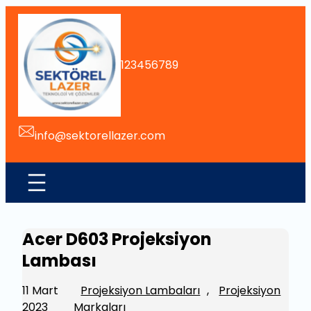
İçeriğe
geç
123456789
info@sektorellazer.com
Acer D603 Projeksiyon
Lambası
11 Mart
Projeksiyon Lambaları
, 
Projeksiyon
2023
Markaları