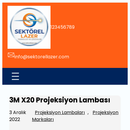
İçeriğe
geç
123456789
info@sektorellazer.com
3M X20 Projeksiyon Lambası
3 Aralık
Projeksiyon Lambaları
, 
Projeksiyon
2022
Markaları