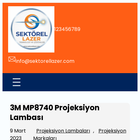
İçeriğe
geç
123456789
info@sektorellazer.com
3M MP8740 Projeksiyon
Lambası
9 Mart
Projeksiyon Lambaları
, 
Projeksiyon
2023
Markaları