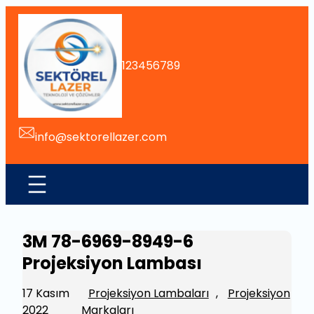
İçeriğe
geç
123456789
info@sektorellazer.com
3M 78-6969-8949-6
Projeksiyon Lambası
17 Kasım
Projeksiyon Lambaları
, 
Projeksiyon
2022
Markaları