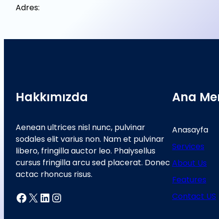
Adres:
Hakkımızda
Ana Me
Aenean ultrices nisl nunc, pulvinar
Anasayfa
sodales elit varius non. Nam et pulvinar
Services
libero, fringilla auctor leo. Phaiysellus
cursus fringilla arcu sed placerat. Donec
About Us
actac rhoncus risus.
Features
Facebook
X
LinkedIn
Instagram
Contact US