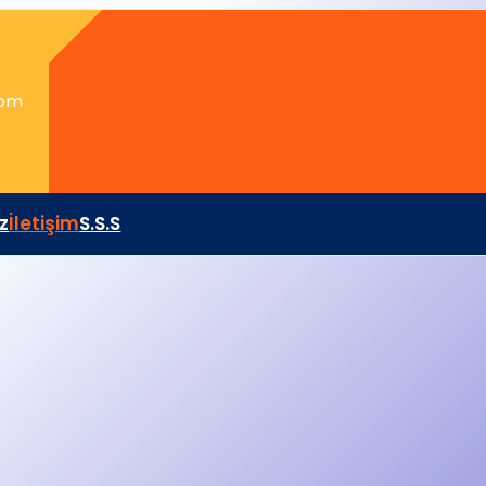
com
z
İletişim
S.S.S