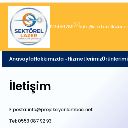
İçeriğe
geç
123456789
info@sektorellazer.
Anasayfa
Hakkımızda
Hizmetlerimiz
Ürünlerimi
İletişim
E posta: info@projeksiyonlambasi.net
Tel: 0553 087 92 93