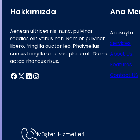
Hakkımızda
Ana Me
Aenean ultrices nisl nunc, pulvinar
Anasayfa
sodales elit varius non. Nam et pulvinar
Services
libero, fringilla auctor leo. Phaiysellus
cursus fringilla arcu sed placerat. Donec
About Us
actac rhoncus risus.
Features
Facebook
X
LinkedIn
Instagram
Contact US
Müşteri Hizmetleri