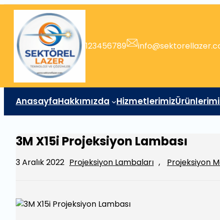
İçeriğe
geç
123456789
info@sektorellazer.
Anasayfa
Hakkımızda
Hizmetlerimiz
Ürünlerimi
3M X15i Projeksiyon Lambası
3 Aralık 2022
Projeksiyon Lambaları
, 
Projeksiyon M