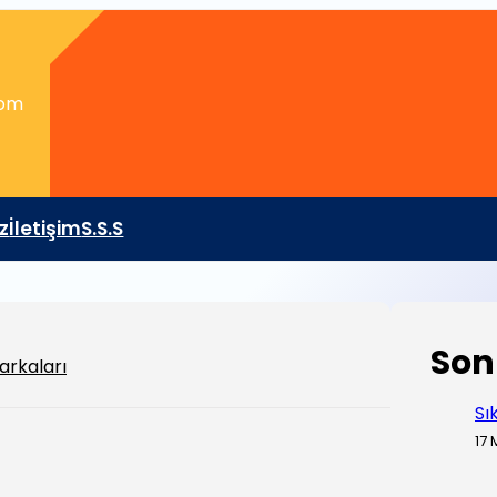
com
z
İletişim
S.S.S
Son
arkaları
Sı
17 