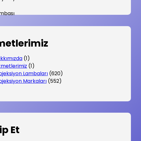
metlerimiz
kkımızda
(1)
zmetlerimiz
(1)
ojeksiyon Lambaları
(620)
ojeksiyon Markaları
(552)
ip Et