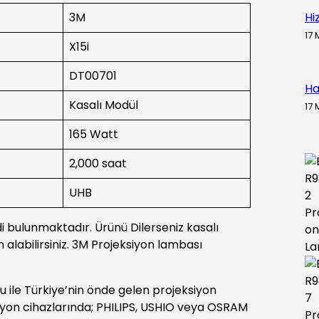
3M
Hi
17 
X15i
DT00701
Ha
Kasalı Modül
17 
165 Watt
2,000 saat
UHB
idi bulunmaktadır. Ürünü Dilerseniz kasalı
 alabilirsiniz. 3M Projeksiyon lambası
 ile Türkiye’nin önde gelen projeksiyon
iyon cihazlarında; PHILIPS, USHIO veya OSRAM