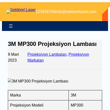
İçeriğe
geç
123456789
info@sektorellazer.com
3M MP300 Projeksiyon Lambası
9 Mart
Projeksiyon Lambaları
, 
Projeksiyon
2023
Markaları
Marka
3M
Projeksiyon Modeli
MP300